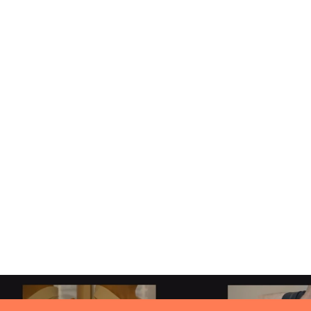
IMPRESSUM
DATENSCHUTZERKLÄRUNG
AGB
Urheberrecht © 2026,
myomedical GmbH
.
Powered by Shopify